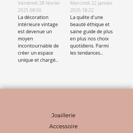
tendances
des
Vendredi 28 février
Mercredi 22 janvier
2025 08:50
2025 18:22
vintage dans
cosmétiques
La décoration
La quête d'une
votre
bio pour une
intérieure vintage
beauté éthique et
décoration
routine
est devenue un
saine guide de plus
intérieure
beauté saine
moyen
en plus nos choix
incontournable de
quotidiens. Parmi
créer un espace
les tendances...
unique et chargé...
Joaillerie
Accessoire