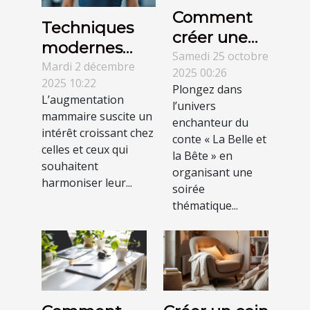
Comment
Techniques
créer une
modernes
soirée
Samedi 25 octobre
pour une
Mardi 2 décembre
2025 00:26
thématique
2025 10:22
augmentation
Plongez dans
autour de la
L’augmentation
mammaire
l’univers
Belle et la
mammaire suscite un
enchanteur du
avec des
intérêt croissant chez
Bête ?
conte « La Belle et
cicatrices
celles et ceux qui
la Bête » en
minimales
souhaitent
organisant une
harmoniser leur...
soirée
thématique...