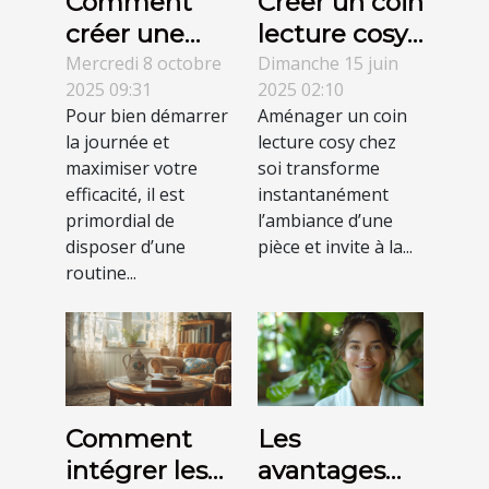
Comment
Créer un coin
créer une
lecture cosy :
routine
astuces et
Mercredi 8 octobre
Dimanche 15 juin
2025 09:31
2025 02:10
matinale
inspirations
Pour bien démarrer
Aménager un coin
pour booster
la journée et
lecture cosy chez
votre
maximiser votre
soi transforme
productivité?
efficacité, il est
instantanément
primordial de
l’ambiance d’une
disposer d’une
pièce et invite à la...
routine...
Comment
Les
intégrer les
avantages