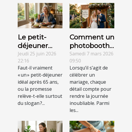
Le petit-
Comment un
déjeuner
photobooth
idéal après
transforme-t-
Jeudi 25 juin 2026
Samedi 7 mars 2026
22:16
09:50
65 ans :
il les
Faut-il vraiment
Lorsqu’il s’agit de
mythe ou
mariages en
« un » petit-déjeuner
célébrer un
réalité ?
expériences
idéal après 65 ans,
mariage, chaque
mémorables
ou la promesse
détail compte pour
relève-t-elle surtout
?
rendre la journée
du slogan ?...
inoubliable. Parmi
les...