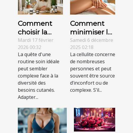
Comment
Comment
choisir la
minimiser les
meilleure
effets de la
Mardi 17 février
Samedi 6 décembre
2026 00:32
2025 02:18
routine soin
cellulite sans
La quête d'une
La cellulite concerne
pour son
efforts
routine soin idéale
de nombreuses
type de peau
intensifs ?
peut sembler
personnes et peut
?
complexe face à la
souvent être source
diversité des
d’inconfort ou de
besoins cutanés.
complexe. S’il...
Adapter...