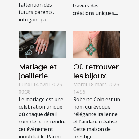
l’attention des
votre histoire
travers des
futurs parents,
créations uniques....
intrigant par...
Mariage et
Où retrouver
joaillerie
les bijoux
sélection des
Roberto Coin
Lundi 14 avril 2025
Mardi 18 mars 2025
00:38
14:56
accessoires
à Saint-
Le mariage est une
Roberto Coin est un
parfaits pour
Martin ?
célébration unique
nom qui évoque
le grand jour
où chaque détail
l’élégance italienne
compte pour rendre
et l’audace créative.
cet événement
Cette maison de
inoubliable. Parmi...
prestige...