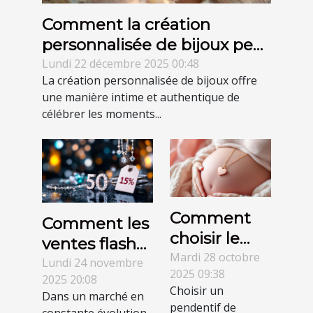
Comment la création
personnalisée de bijoux peut
capturer vos moments
Lundi 22 décembre 2025 00:48
La création personnalisée de bijoux offre
uniques ?
une manière intime et authentique de
célébrer les moments...
Comment
Comment les
choisir le
ventes flash
pendentif
Mardi 28 octobre
transforment-
Lundi 24 novembre
2025 09:38
de
2025 20:08
elles l'achat
Choisir un
Dans un marché en
grossesse
de bijoux en
pendentif de
constante évolution,