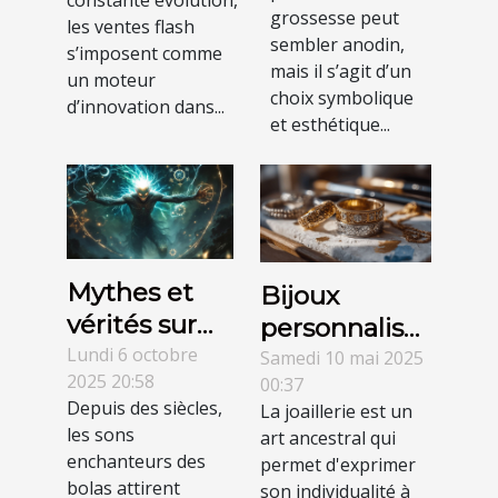
idéal pour
ligne ?
grossesse peut
les ventes flash
vous ?
sembler anodin,
s’imposent comme
mais il s’agit d’un
un moteur
choix symbolique
d’innovation dans...
et esthétique...
Mythes et
Bijoux
vérités sur
personnalisés
les effets des
Lundi 6 octobre
comment
Samedi 10 mai 2025
2025 20:58
00:37
sons de
créer des
Depuis des siècles,
La joaillerie est un
bolas sur le
pièces
les sons
art ancestral qui
fœtus
uniques qui
enchanteurs des
permet d'exprimer
racontent
bolas attirent
son individualité à