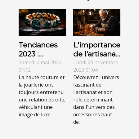
L'importance
Tendances
de l'artisanat
2023 :
dans la
Comment
Lundi 20 novembre
Samedi 4 mai 2024
2023 01:04
01:12
création
intégrer les
Découvrez l'univers
La haute couture et
d'accessoires
pierres
fascinant de
la joaillerie ont
haut de
naturelles
l'artisanat et son
toujours entretenu
gamme
dans les
rôle déterminant
une relation étroite,
dans l'univers des
bijoux de
véhiculant une
accessoires haut
image de luxe...
haute
de...
couture