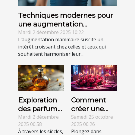
Techniques modernes pour
une augmentation
mammaire avec des
Mardi 2 décembre 2025 10:22
L’augmentation mammaire suscite un
cicatrices minimales
intérêt croissant chez celles et ceux qui
souhaitent harmoniser leur...
Exploration
Comment
des parfums
créer une
fougères
soirée
Mardi 2 décembre
Samedi 25 octobre
2025 00:58
2025 00:26
aromatiques
thématique
À travers les siècles,
Plongez dans
à travers les
autour de la