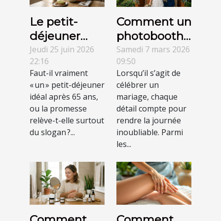
Le petit-
Comment un
déjeuner
photobooth
idéal après
transforme-t-
Jeudi 25 juin 2026
Samedi 7 mars 2026
22:16
09:50
65 ans :
il les
Faut-il vraiment
Lorsqu’il s’agit de
mythe ou
mariages en
« un » petit-déjeuner
célébrer un
réalité ?
expériences
idéal après 65 ans,
mariage, chaque
mémorables
ou la promesse
détail compte pour
relève-t-elle surtout
?
rendre la journée
du slogan ?...
inoubliable. Parmi
les...
Comment
Comment