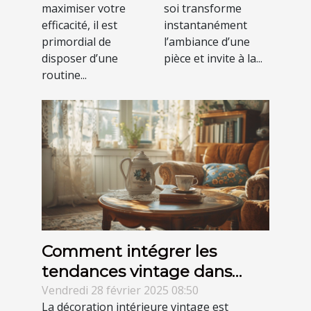
votre
maximiser votre
soi transforme
productivité?
efficacité, il est
instantanément
primordial de
l’ambiance d’une
disposer d’une
pièce et invite à la...
routine...
Comment intégrer les
tendances vintage dans
votre décoration intérieure
Vendredi 28 février 2025 08:50
La décoration intérieure vintage est