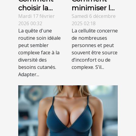
choisir la
minimiser les
meilleure
effets de la
Mardi 17 février
Samedi 6 décembre
2026 00:32
2025 02:18
routine soin
cellulite sans
La quête d'une
La cellulite concerne
pour son
efforts
routine soin idéale
de nombreuses
type de peau
intensifs ?
peut sembler
personnes et peut
?
complexe face à la
souvent être source
diversité des
d’inconfort ou de
besoins cutanés.
complexe. S’il...
Adapter...