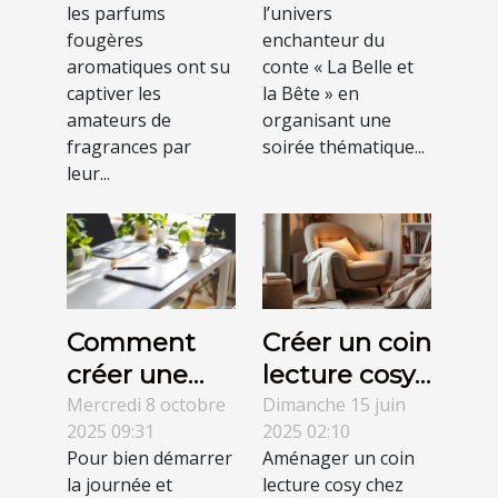
les parfums
l’univers
âges
Belle et la
fougères
enchanteur du
Bête ?
aromatiques ont su
conte « La Belle et
captiver les
la Bête » en
amateurs de
organisant une
fragrances par
soirée thématique...
leur...
Comment
Créer un coin
créer une
lecture cosy :
routine
astuces et
Mercredi 8 octobre
Dimanche 15 juin
2025 09:31
2025 02:10
matinale
inspirations
Pour bien démarrer
Aménager un coin
pour booster
la journée et
lecture cosy chez